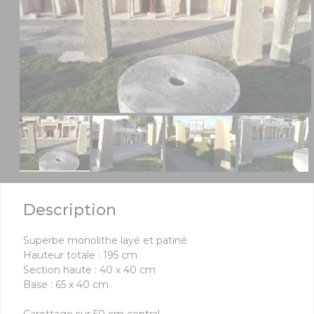
Description
Superbe monolithe layé et patiné
Hauteur totale : 195 cm
Section haute : 40 x 40 cm
Base : 65 x 40 cm