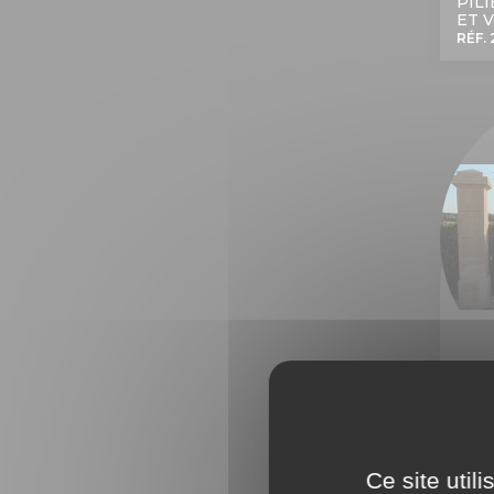
PIL
ET V
RÉF.
PAI
RÉF. 
Ce site util