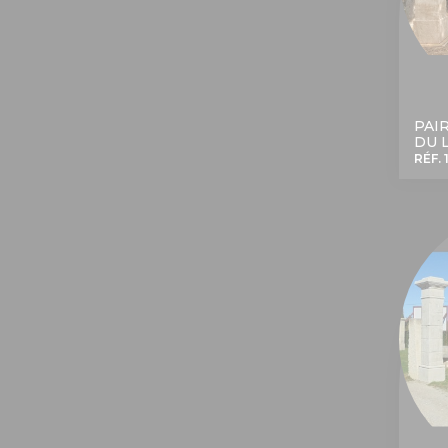
PAI
DU 
RÉF. 