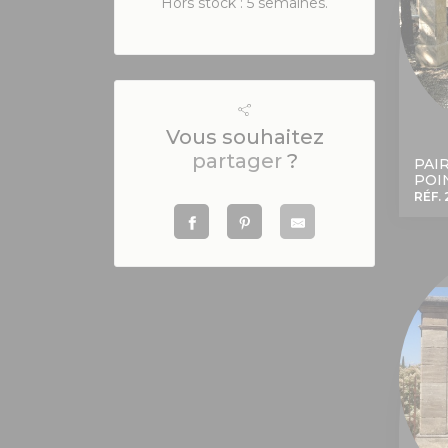
Hors stock : 5 semaines.
Vous souhaitez
partager
?
PAI
POI
RÉF. 