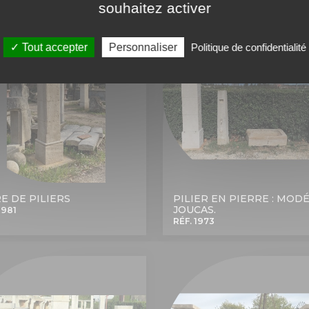
souhaitez activer
Tout accepter
Personnaliser
Politique de confidentialité
E DE PILIERS
PILIER EN PIERRE : MOD
JOUCAS.
1981
RÉF. 1973