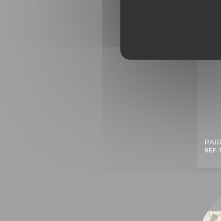
PAIR
RÉF. 