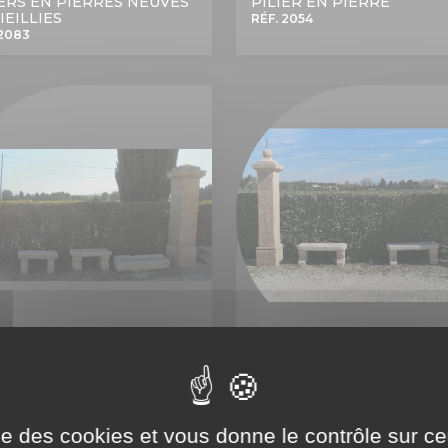
IERS EN PIERRES NEUVES
PILIER EN PIERRE
IEILLIES
RÉF. 2054
 2083
RE DE PILIERS MAS BLANC
PAIRE DE PILIERS PETITE
BASTIDE
2015
RÉF. 1984
ise des cookies et vous donne le contrôle sur 