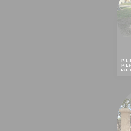
PIL
PIE
RÉF.