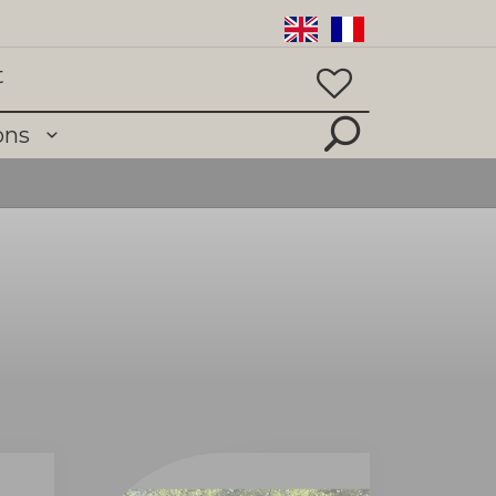
t
ions