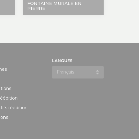
FONTAINE MURALE EN
PIERRE
LANGUES
ines
tions
réédition.
ifs réédition
ions