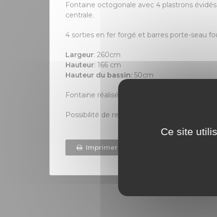
Fontaine octogonale avec 4 plastrons évidés 
centrale.
4 sorties en fer forgé et barres porte-seau fo
Largeur
: 260cm
Hauteur
: 166 cm
Hauteur du bassin:
50cm
Fontaine réalisée dans nos ateliers à partir de
Possibilité de reproduction avec des dimensi
Ce site util
Imprimer
Demande par e-ma