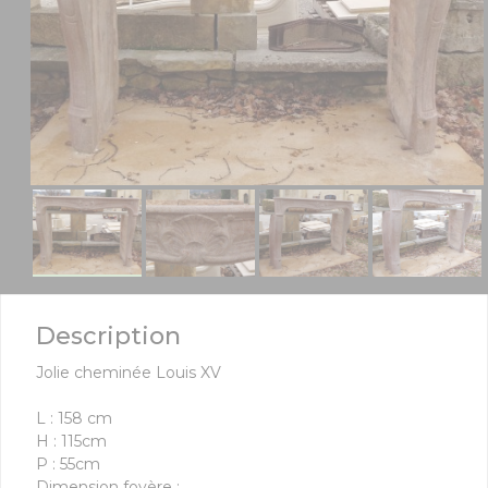
Description
Jolie cheminée Louis XV
L : 158 cm
H : 115cm
P : 55cm
Dimension foyère :